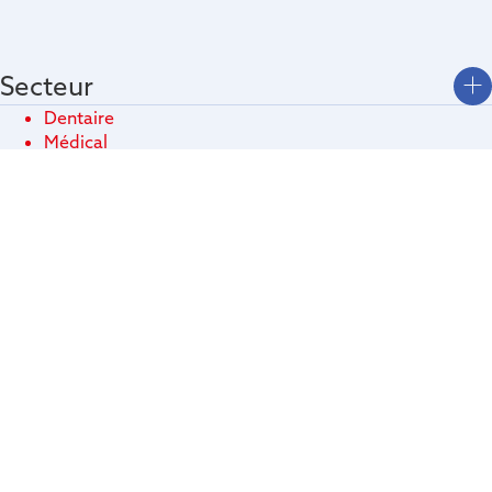
Secteur
Dentaire
Médical
Vétérinaire
Produits
Imagerie intra-orale
Imagerie extra-orale
Logiciels
Formation
Galerie vidéos
Téléchargements
Technologies