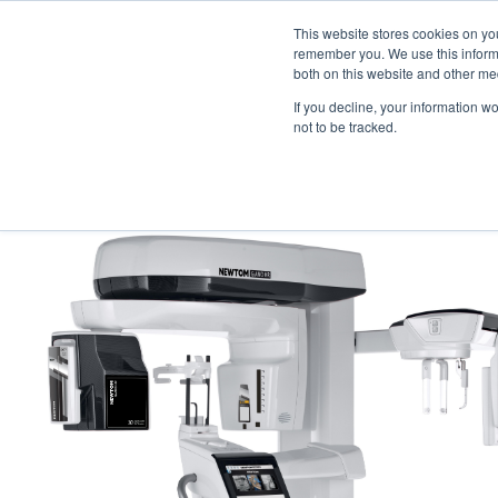
This website stores cookies on yo
remember you. We use this informa
both on this website and other me
Sector
Productos
Formaci
If you decline, your information w
not to be tracked.