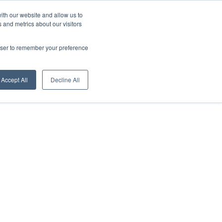
Quiénes somos
News
Descarga
Español
ith our website and allow us to
 and metrics about our visitors
Digital Showroom
Red de ventas
Contactos
rowser to remember your preference
Accept All
Decline All