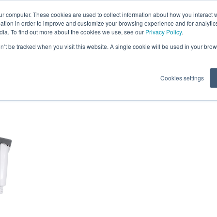
ur computer. These cookies are used to collect information about how you interact w
tion in order to improve and customize your browsing experience and for analytics
dia. To find out more about the cookies we use, see our
Privacy Policy
.
ón
Software Neowise
on’t be tracked when you visit this website. A single cookie will be used in your b
Cookies settings