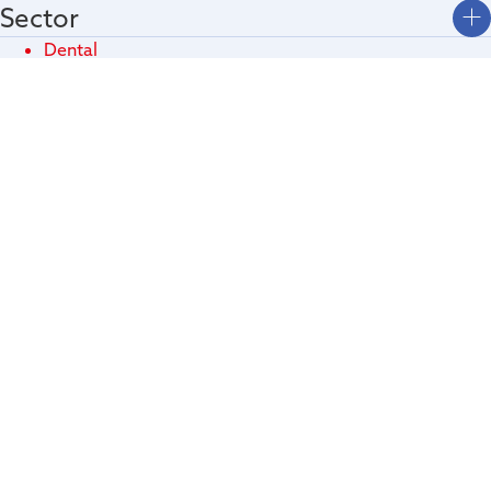
Sector
Dental
Médical
Veterinario
Productos
Imaging intraoral
Imaging extraoral
Software
Formación
Cursos escáner
Descargas
Tecnologías
Contactos