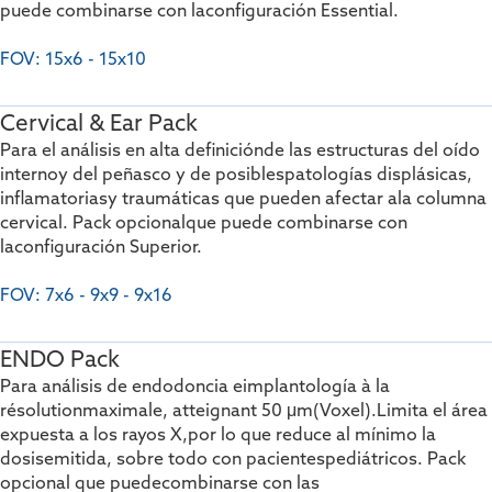
puede combinarse con la
configuración Essential.
FOV: 15x6 - 15x10
Cervical & Ear Pack
Para el análisis en alta definición
de las estructuras del oído
interno
y del peñasco y de posibles
patologías displásicas,
inflamatorias
y traumáticas que pueden afectar a
la columna
cervical. Pack opcional
que puede combinarse con
la
configuración Superior.
FOV: 7x6 - 9x9 - 9x16
ENDO Pack
Para análisis de endodoncia e
implantología à la
résolution
maximale, atteignant 50 μm
(Voxel)
.
Limita el área
expuesta a los rayos X,
por lo que reduce al mínimo la
dosis
emitida, sobre todo con pacientes
pediátricos. Pack
opcional que puede
combinarse con las