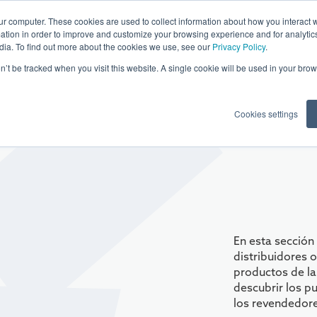
ur computer. These cookies are used to collect information about how you interact w
tion in order to improve and customize your browsing experience and for analytics
dia. To find out more about the cookies we use, see our
Privacy Policy
.
ón
Software Neowise
on’t be tracked when you visit this website. A single cookie will be used in your b
Cookies settings
En esta sección
distribuidores o
productos de la
descubrir los p
los revendedore