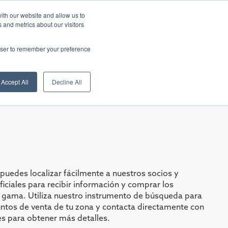
Quiénes somos
News
Descarga
Español
ith our website and allow us to
 and metrics about our visitors
Digital Showroom
Red de ventas
Contactos
rowser to remember your preference
Accept All
Decline All
 puedes localizar fácilmente a nuestros socios y
ficiales para recibir información y comprar los
 gama. Utiliza nuestro instrumento de búsqueda para
untos de venta de tu zona y contacta directamente con
s para obtener más detalles.