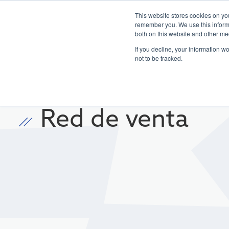
This website stores cookies on yo
remember you. We use this informa
both on this website and other me
Sector
Productos
Formaci
If you decline, your information w
not to be tracked.
Red de venta