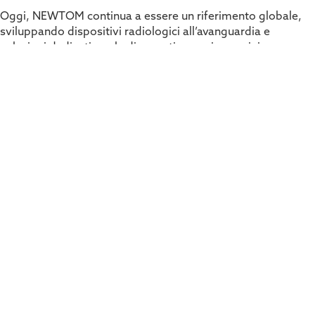
Oggi, NEWTOM continua a essere un riferimento globale,
sviluppando dispositivi radiologici all’avanguardia e
soluzioni dedicati per la diagnostica per immagini, con
l’obiettivo di migliorare la salute e il benessere dei pazienti
in tutto il mondo.
Dentale
Scopri di più sul mondo NEWTOM
Imaging 2D/3D ad altissima definizione per odontoiatria,
WTOM
NE
implantologia e chirurgia orale.
Vai al settore
Medicale
Veterinario
L’esperienza NEWTOM al
servizio della diagnostica
NEWTOM offre dispositivi radiologici avanzati, progettati