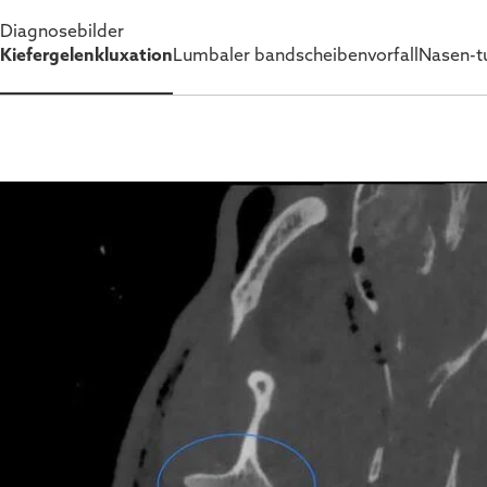
Diagnosebilder
Kiefergelenkluxation
Lumbaler bandscheibenvorfall
Nasen-t