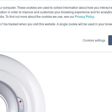
ur computer. These cookies are used to collect information about how you interact w
tion in order to improve and customize your browsing experience and for analytics
dia. To find out more about the cookies we use, see our
Privacy Policy
.
ng
Neowise-Software
on’t be tracked when you visit this website. A single cookie will be used in your b
Cookies settings