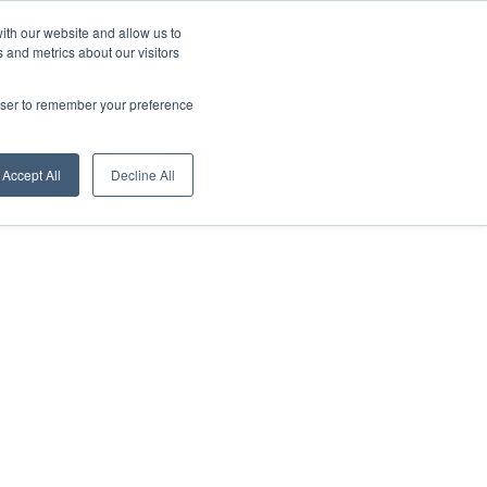
Über uns
News
Download
Deutsch
ith our website and allow us to
 and metrics about our visitors
Digital Showroom
Vertriebsnetz
Kontakt
rowser to remember your preference
Accept All
Decline All