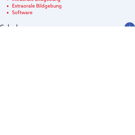
Extraorale Bildgebung
Software
Schulung
Scanner-Kurse
Download
Technologien
Kontakt
Newtom
a brand of
CEFLA S.C., eingetragener Sitz in Imola (BO), Via Selice
Provinciale Nr. 23/A, Steuernummer und Handelsregisternummer von Bologna
00293150371, USt-IdNr. 00499791200, R.E.A.-Nummer BO-36186.
Privacy Policy
Cookie Policy