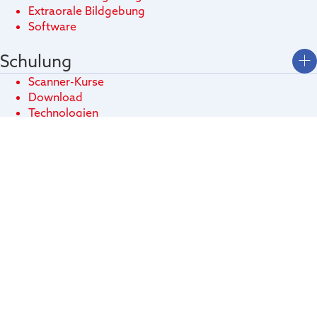
Extraorale Bildgebung
Software
Schulung
Scanner-Kurse
Download
Technologien
Kontakt
Newtom
a brand of
CEFLA S.C., eingetragener Sitz in Imola (BO), Via Selice
Provinciale Nr. 23/A, Steuernummer und Handelsregisternummer von Bologna
00293150371, USt-IdNr. 00499791200, R.E.A.-Nummer BO-36186.
Privacy Policy
Cookie Policy